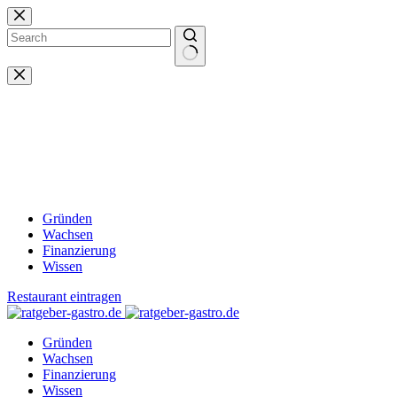
Zum
Inhalt
springen
Keine
Ergebnisse
Gründen
Wachsen
Finanzierung
Wissen
Restaurant eintragen
Gründen
Wachsen
Finanzierung
Wissen