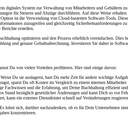
ein digitales System zur Verwaltung von Mitarbeitern und Gehältern zu
nungen für Steuern und Abzüge durchführen. Auf diese Weise erhalten S
ere Option ist die Verwendung von Cloud-basierten Software-Tools. Dies
Informationen zuzugreifen und gleichzeitig Sicherheitsanforderungen z
Berichte erstellen.
chhaltung optimieren und den Prozess erheblich vereinfachen. Dies bed
ahlung und genaue Gehaltsabrechnung. Investieren Sie daher in Softwar
st Du von vielen Vorteilen profitieren. Hier sind einige davon:
 Wenn Du sie auslagerst, hast Du mehr Zeit für andere wichtige Aufg
ragst, sparst Du oft Kosten im Vergleich zu einem internen Mitarbeite
tige Fachwissen und die Erfahrung, um Deine Buchhaltung effizient und
sten Stand bezüglich gesetzlicher Änderungen und kann Dich so vor Feh
, kann ein externer Dienstleister schnell auf Veränderungen reagiere
 Es lohnt sich, darüber nachzudenken, ob es für Dein Unternehmen sinnv
gaben konzentrieren.