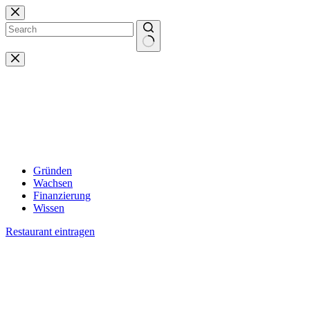
Zum
Inhalt
springen
Keine
Ergebnisse
Gründen
Wachsen
Finanzierung
Wissen
Restaurant eintragen