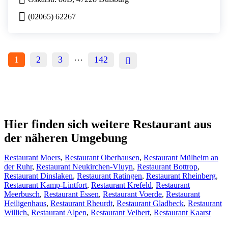
(02065) 62267
…
1
2
3
142
Hier finden sich weitere Restaurant aus
der näheren Umgebung
Restaurant Moers
,
Restaurant Oberhausen
,
Restaurant Mülheim an
der Ruhr
,
Restaurant Neukirchen-Vluyn
,
Restaurant Bottrop
,
Restaurant Dinslaken
,
Restaurant Ratingen
,
Restaurant Rheinberg
,
Restaurant Kamp-Lintfort
,
Restaurant Krefeld
,
Restaurant
Meerbusch
,
Restaurant Essen
,
Restaurant Voerde
,
Restaurant
Heiligenhaus
,
Restaurant Rheurdt
,
Restaurant Gladbeck
,
Restaurant
Willich
,
Restaurant Alpen
,
Restaurant Velbert
,
Restaurant Kaarst