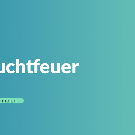
uchtfeuer
inholen