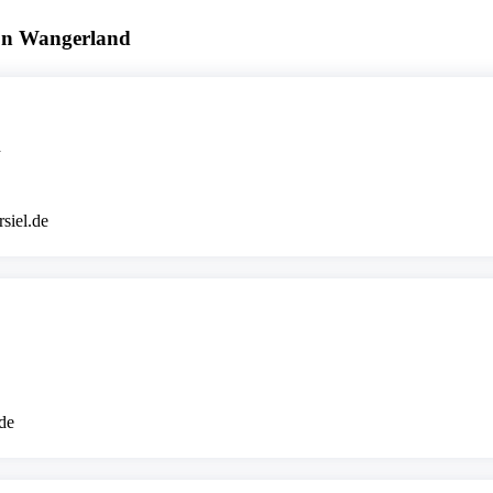
on Wangerland
d
siel.de
.de