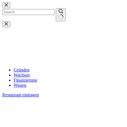
Zum
Inhalt
springen
Keine
Ergebnisse
Gründen
Wachsen
Finanzierung
Wissen
Restaurant eintragen