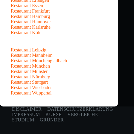
Restaurant Erlangen
Restaurant Essen
Restaurant Frankfurt
Restaurant Hamburg
Restaurant Hannover
Restaurant Karlsruhe
Restaurant Köln
Restaurant Leipzig
Restaurant Mannheim
Restaurant Mönchengladbach
Restaurant München
Restaurant Münster
Restaurant Nürnberg
Restaurant Stuttgart
Restaurant Wiesbaden
Restaurant Wuppertal
DISCLAIMER
DATENSCHUTZERKLÄRUNG
IMPRESSUM
KURSE
VERGLEICHE
STUDIUM
GRÜNDER