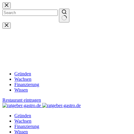
Zum
Inhalt
springen
Keine
Ergebnisse
Gründen
Wachsen
Finanzierung
Wissen
Restaurant eintragen
Gründen
Wachsen
Finanzierung
Wissen