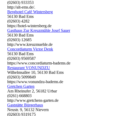
(02603) 933353
http://alt-ems.de/.
Berghotel Café Wintersberg
56130 Bad Ems
(02603) 4282
https://hotel-wintersberg.de
Gasthaus Zur Kreuzmühle Josef Sauer
56130 Bad Ems
(02603) 12685
http://www.kreuzmuehle.de
Concordiaturm Victor Denk
56130 Bad Ems
(02603) 9569587
https://www.concordiaturm-badems.de
Restaurant VONUNDZU
Wilhelmsallee 10, 56130 Bad Ems
(02603) 5099849
https://www.vonundzu-badems.de
Gretchen Garten
Am Rheinufer 2, 56182 Urbar
(0261) 668803
http://www.gretchens-garten.de
Gaststätte Bürgerhaus
Neustr. 9, 56132 Nievern
(02603) 9319175