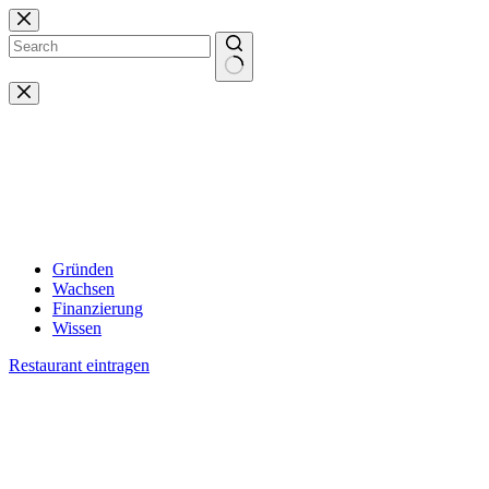
Zum
Inhalt
springen
Keine
Ergebnisse
Gründen
Wachsen
Finanzierung
Wissen
Restaurant eintragen