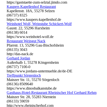
https://gaststaette-zum-selztal.jimdo.com
Kaupers Kapellenhof Restaurant
Kapellenstr. 18A, 55278 Selzen
(06737) 8325
https://www.kaupers-kapellenhof.de
Weinhotel Wolf, Weinstube Schickert-Wolf
Gaustr. 22, 55296 Harxheim
(06138) 6014
https://www.weinhotel-wolf.de
Restaurant Weingut Nack
Pfarrstr. 13, 55296 Gau-Bischofsheim
(06135) 3043
http://das-nack.de
Gerhard Jordan
Außerhalb 1, 55278 Köngernheim
(06737) 7100-0
https://www.jordans-untermuehle.de/de-DE
Treffpunkt Sörgenloch
Mainzer Str. 11, 55270 Sörgenloch
(06136) 8509640
https://www.dinosbalkanstube.de
Gasthaus-Hotel-Restaurant Rheinischer Hof Gerhard Rehm
Mainzer Str. 28, 55283 Nierstein
(06133) 59059
http://www.rheinischerhof.com