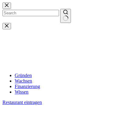
Zum
Inhalt
springen
Keine
Ergebnisse
Gründen
Wachsen
Finanzierung
Wissen
Restaurant eintragen