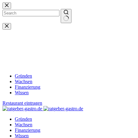
Zum
Inhalt
springen
Keine
Ergebnisse
Gründen
Wachsen
Finanzierung
Wissen
Restaurant eintragen
Gründen
Wachsen
Finanzierung
Wissen