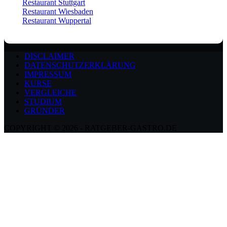
Restaurant Stuttgart
Restaurant Wiesbaden
Restaurant Wuppertal
DISCLAIMER
DATENSCHUTZERKLÄRUNG
IMPRESSUM
KURSE
VERGLEICHE
STUDIUM
GRÜNDER
COPYRIGHT © 2026 - RATGEBER-GASTRO.DE