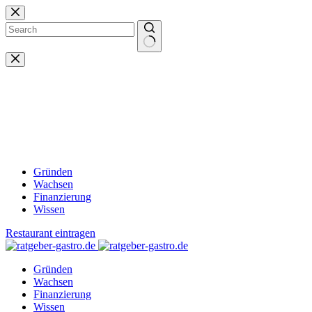
Zum
Inhalt
springen
Keine
Ergebnisse
Gründen
Wachsen
Finanzierung
Wissen
Restaurant eintragen
Gründen
Wachsen
Finanzierung
Wissen