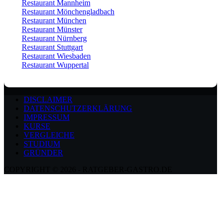
Restaurant Mannheim
Restaurant Mönchengladbach
Restaurant München
Restaurant Münster
Restaurant Nürnberg
Restaurant Stuttgart
Restaurant Wiesbaden
Restaurant Wuppertal
DISCLAIMER
DATENSCHUTZERKLÄRUNG
IMPRESSUM
KURSE
VERGLEICHE
STUDIUM
GRÜNDER
COPYRIGHT © 2026 - RATGEBER-GASTRO.DE