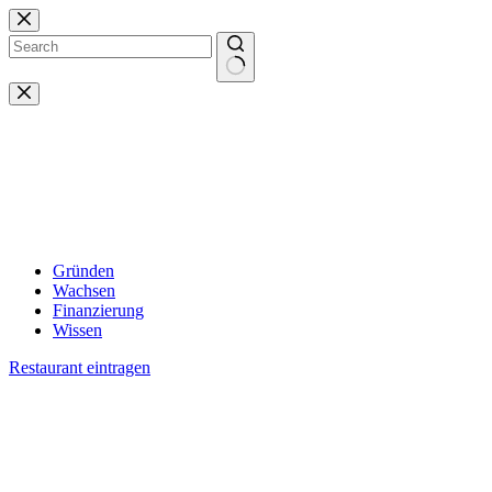
Zum
Inhalt
springen
Keine
Ergebnisse
Gründen
Wachsen
Finanzierung
Wissen
Restaurant eintragen