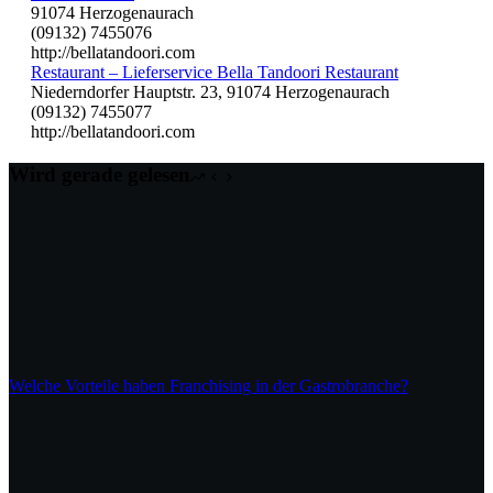
91074 Herzogenaurach
(09132) 7455076
http://bellatandoori.com
Restaurant – Lieferservice Bella Tandoori Restaurant
Niederndorfer Hauptstr. 23, 91074 Herzogenaurach
(09132) 7455077
http://bellatandoori.com
Wird gerade gelesen
Welche Vorteile haben Franchising in der Gastrobranche?