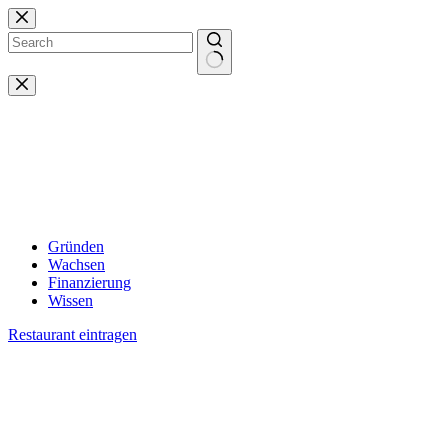
Zum
Inhalt
springen
Keine
Ergebnisse
Gründen
Wachsen
Finanzierung
Wissen
Restaurant eintragen