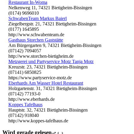
Restaurant In-Woma
Nelkenweg 11, 74321 Bietigheim-Bissingen
(0174) 9696010
SchwabenTeam Markus Baierl
Ziegelbergstr. 21, 74321 Bietigheim-Bissingen
(0177) 1645895
http://www.schwabenteam.de
Gasthaus Storchen Gaststätte
Am Bürgergarten 9, 74321 Bietigheim-Bissingen
(07142) 7094057
http://www.storchen-bietigheim.de
Metzgerei und Partyservice Motz Tanja Motz
Kreuzstr. 23, 74321 Bietigheim-Bissingen
(07141) 6850825
https://www.partyservice-motz.de
Eberhards Am Wasser Hotel Restaurant
Holzgartenstr. 31, 74321 Bietigheim-Bissingen
(07142) 77193-0
http://www.eberhards.de
Koppes Tafelhaus
Hauptstr. 32, 74321 Bietigheim-Bissingen
(07142) 918040
http://www.koppes-tafelhaus.de
Wird gerade gelesen