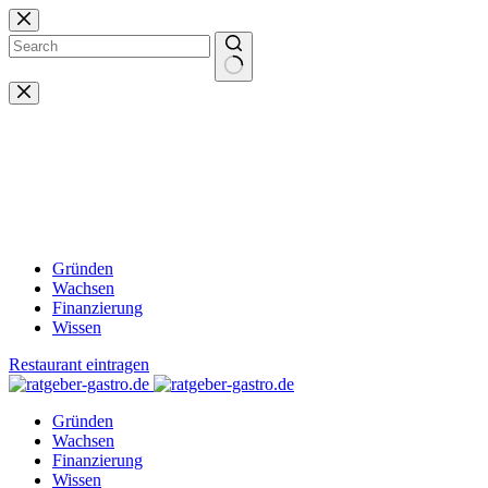
Zum
Inhalt
springen
Keine
Ergebnisse
Gründen
Wachsen
Finanzierung
Wissen
Restaurant eintragen
Gründen
Wachsen
Finanzierung
Wissen