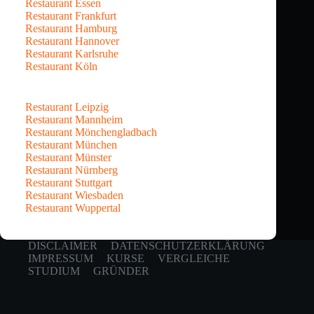
Restaurant Essen
Restaurant Frankfurt
Restaurant Hamburg
Restaurant Hannover
Restaurant Karlsruhe
Restaurant Köln
Restaurant Leipzig
Restaurant Mannheim
Restaurant Mönchengladbach
Restaurant München
Restaurant Münster
Restaurant Nürnberg
Restaurant Stuttgart
Restaurant Wiesbaden
Restaurant Wuppertal
DISCLAIMER
DATENSCHUTZERKLÄRUNG
IMPRESSUM
KURSE
VERGLEICHE
STUDIUM
GRÜNDER