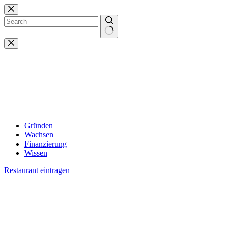
Zum
Inhalt
springen
Keine
Ergebnisse
Gründen
Wachsen
Finanzierung
Wissen
Restaurant eintragen