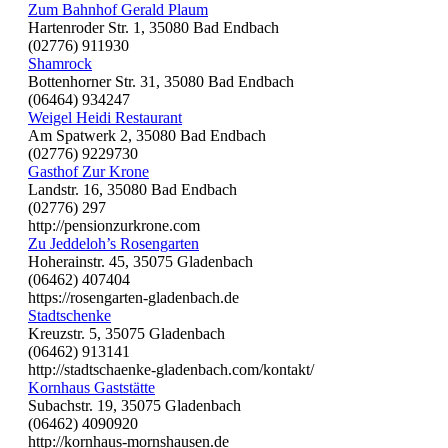
Zum Bahnhof Gerald Plaum
Hartenroder Str. 1, 35080 Bad Endbach
(02776) 911930
Shamrock
Bottenhorner Str. 31, 35080 Bad Endbach
(06464) 934247
Weigel Heidi Restaurant
Am Spatwerk 2, 35080 Bad Endbach
(02776) 9229730
Gasthof Zur Krone
Landstr. 16, 35080 Bad Endbach
(02776) 297
http://pensionzurkrone.com
Zu Jeddeloh’s Rosengarten
Hoherainstr. 45, 35075 Gladenbach
(06462) 407404
https://rosengarten-gladenbach.de
Stadtschenke
Kreuzstr. 5, 35075 Gladenbach
(06462) 913141
http://stadtschaenke-gladenbach.com/kontakt/
Kornhaus Gaststätte
Subachstr. 19, 35075 Gladenbach
(06462) 4090920
http://kornhaus-mornshausen.de