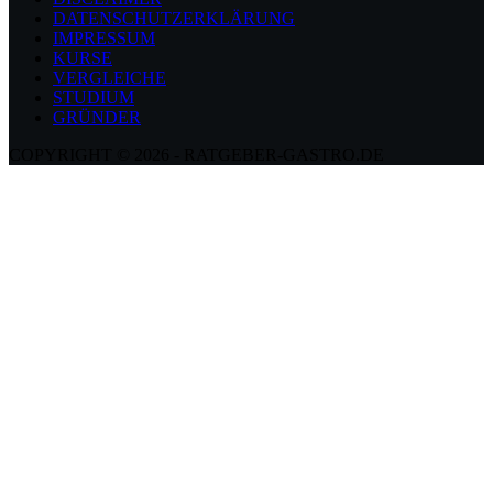
DATENSCHUTZERKLÄRUNG
IMPRESSUM
KURSE
VERGLEICHE
STUDIUM
GRÜNDER
COPYRIGHT © 2026 - RATGEBER-GASTRO.DE