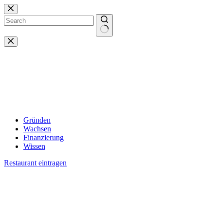
Zum
Inhalt
springen
Keine
Ergebnisse
Gründen
Wachsen
Finanzierung
Wissen
Restaurant eintragen