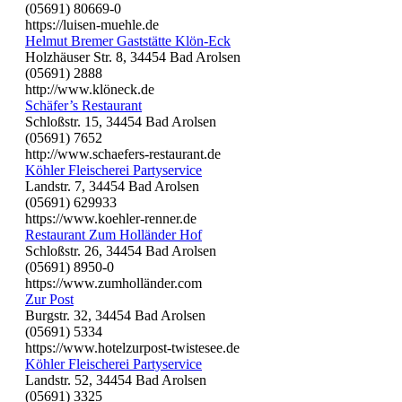
(05691) 80669-0
https://luisen-muehle.de
Helmut Bremer Gaststätte Klön-Eck
Holzhäuser Str. 8, 34454 Bad Arolsen
(05691) 2888
http://www.klöneck.de
Schäfer’s Restaurant
Schloßstr. 15, 34454 Bad Arolsen
(05691) 7652
http://www.schaefers-restaurant.de
Köhler Fleischerei Partyservice
Landstr. 7, 34454 Bad Arolsen
(05691) 629933
https://www.koehler-renner.de
Restaurant Zum Holländer Hof
Schloßstr. 26, 34454 Bad Arolsen
(05691) 8950-0
https://www.zumholländer.com
Zur Post
Burgstr. 32, 34454 Bad Arolsen
(05691) 5334
https://www.hotelzurpost-twistesee.de
Köhler Fleischerei Partyservice
Landstr. 52, 34454 Bad Arolsen
(05691) 3325