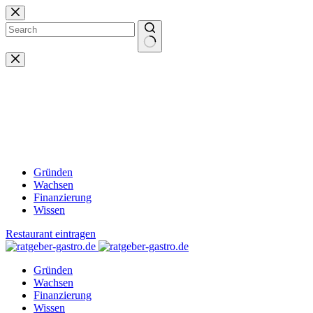
Zum
Inhalt
springen
Keine
Ergebnisse
Gründen
Wachsen
Finanzierung
Wissen
Restaurant eintragen
Gründen
Wachsen
Finanzierung
Wissen