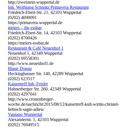
http://zweistein-wuppertal.de
Inh. Wolfgang Schmitz Primavera Restaurant
Friedrich-Ebert-Str. 21, 42103 Wuppertal
(0202) 4690091
https://primavera-wuppertal.de
meiers – die essbar
Friedrich-Ebert-Str. 14, 42103 Wuppertal
(0202) 8700426
https://meiers-essbar.de
Restaurant & Café Neuenhof 1
Neuenhof 1, 42349 Wuppertal
(0202) 69558301
http://www.neuenhof1.de
Blaue Donau
Heckinghauser Str. 140, 42289 Wuppertal
(0202) 623517
Kaisertreff Inh. Frizler
Hahnerberger Str. 260, 42349 Wuppertal
(0202) 4297041
http://www.cronenberger-
woche.de/nachricht/2015/08/12/kaisertreff-kult-wirtin-christel-
liebisch-sagte-adieu/
Vapiano Wuppertal
Alexanderstr. 1, 42103 Wuppertal
(0202) 76949515