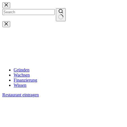
Zum
Inhalt
springen
Keine
Ergebnisse
Gründen
Wachsen
Finanzierung
Wissen
Restaurant eintragen