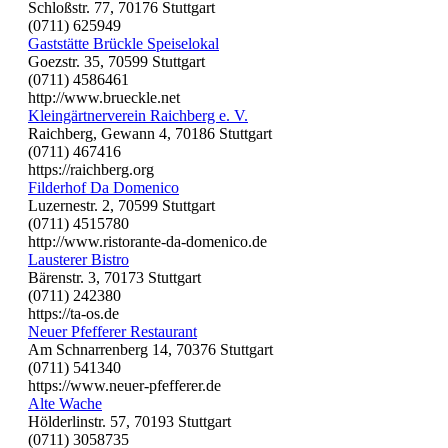
Schloßstr. 77, 70176 Stuttgart
(0711) 625949
Gaststätte Brückle Speiselokal
Goezstr. 35, 70599 Stuttgart
(0711) 4586461
http://www.brueckle.net
Kleingärtnerverein Raichberg e. V.
Raichberg, Gewann 4, 70186 Stuttgart
(0711) 467416
https://raichberg.org
Filderhof Da Domenico
Luzernestr. 2, 70599 Stuttgart
(0711) 4515780
http://www.ristorante-da-domenico.de
Lausterer Bistro
Bärenstr. 3, 70173 Stuttgart
(0711) 242380
https://ta-os.de
Neuer Pfefferer Restaurant
Am Schnarrenberg 14, 70376 Stuttgart
(0711) 541340
https://www.neuer-pfefferer.de
Alte Wache
Hölderlinstr. 57, 70193 Stuttgart
(0711) 3058735