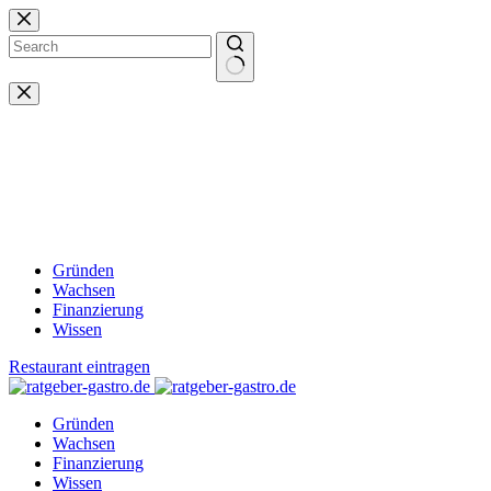
Zum
Inhalt
springen
Keine
Ergebnisse
Gründen
Wachsen
Finanzierung
Wissen
Restaurant eintragen
Gründen
Wachsen
Finanzierung
Wissen