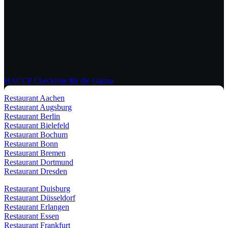
HACCP Checkliste für die Gastro
Restaurant Aachen
Restaurant Augsburg
Restaurant Berlin
Restaurant Bielefeld
Restaurant Bochum
Restaurant Bonn
Restaurant Bremen
Restaurant Dortmund
Restaurant Dresden
Restaurant Duisburg
Restaurant Düsseldorf
Restaurant Erlangen
Restaurant Essen
Restaurant Frankfurt