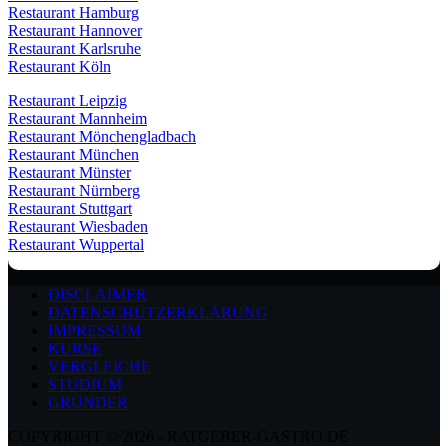
Restaurant Hamburg
Restaurant Hannover
Restaurant Karlsruhe
Restaurant Köln
Restaurant Leipzig
Restaurant Mannheim
Restaurant Mönchengladbach
Restaurant München
Restaurant Münster
Restaurant Nürnberg
Restaurant Stuttgart
Restaurant Wiesbaden
Restaurant Wuppertal
DISCLAIMER
DATENSCHUTZERKLÄRUNG
IMPRESSUM
KURSE
VERGLEICHE
STUDIUM
GRÜNDER
COPYRIGHT © 2026 - RATGEBER-GASTRO.DE