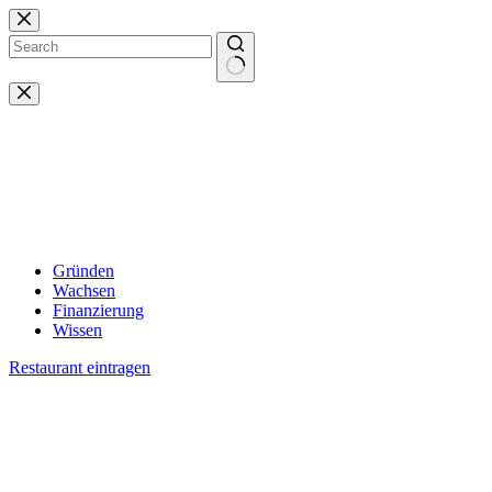
Zum
Inhalt
springen
Keine
Ergebnisse
Gründen
Wachsen
Finanzierung
Wissen
Restaurant eintragen