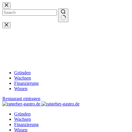
Zum
Inhalt
springen
Keine
Ergebnisse
Gründen
Wachsen
Finanzierung
Wissen
Restaurant eintragen
Gründen
Wachsen
Finanzierung
Wissen