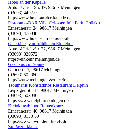
Hotel an der Kapelle
Anton-Ulrich-Str. 19, 98617 Meiningen
(03693) 4492-0
http://www.hotel-an-der-kapelle.de
Ristorante-BAR Villa Colosseo Inh. Ferki Collaku
Ernestinerstr. 24, 98617 Meiningen
(03693) 476048
http://www.hotel-villa-colosseo.de
Gaststätte „Zur fröhlichen Einkehr“
Anton-Ulrich-Str. 32, 98617 Meiningen
(03693) 820572
https://einkehr-meiningen.de
Gasthaus zur Sonne
Gartenstr. 5, 98617 Meiningen
(03693) 502860
http://www.meiningen-sonne.de
Tsoumanis Konstadinos Restaurant Delphin
Leipziger Str. 47, 98617 Meiningen
(03693) 503030
https://www.delphi-meiningen.de
Kleinkunstbühne Rautenkranz
Ernestinerstr. 40, 98617 Meiningen
(03693) 8138-50
https://www.uwe-klein-hotels.de
Zur Werraklause