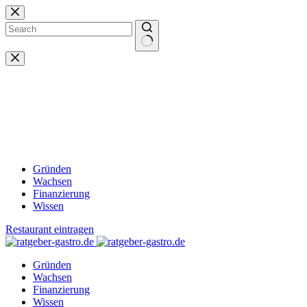
Zum
Inhalt
springen
Keine
Ergebnisse
Gründen
Wachsen
Finanzierung
Wissen
Restaurant eintragen
Gründen
Wachsen
Finanzierung
Wissen