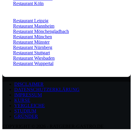
Restaurant Köln
Restaurant Leipzig
Restaurant Mannheim
Restaurant Mönchengladbach
Restaurant München
Restaurant Münster
Restaurant Nürnberg
Restaurant Stuttgart
Restaurant Wiesbaden
Restaurant Wuppertal
DISCLAIMER
DATENSCHUTZERKLÄRUNG
IMPRESSUM
KURSE
VERGLEICHE
STUDIUM
GRÜNDER
COPYRIGHT © 2026 - RATGEBER-GASTRO.DE