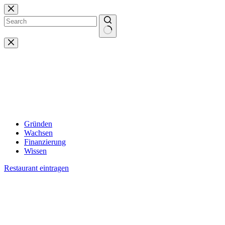
Zum
Inhalt
springen
Keine
Ergebnisse
Gründen
Wachsen
Finanzierung
Wissen
Restaurant eintragen