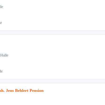
le
de
 Halle
de
h. Jens Behlert Pension