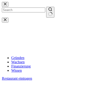
Zum
Inhalt
springen
Keine
Ergebnisse
Gründen
Wachsen
Finanzierung
Wissen
Restaurant eintragen