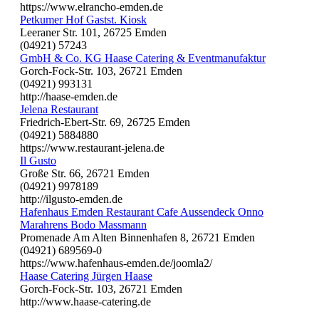
https://www.elrancho-emden.de
Petkumer Hof Gastst. Kiosk
Leeraner Str. 101, 26725 Emden
(04921) 57243
GmbH & Co. KG Haase Catering & Eventmanufaktur
Gorch-Fock-Str. 103, 26721 Emden
(04921) 993131
http://haase-emden.de
Jelena Restaurant
Friedrich-Ebert-Str. 69, 26725 Emden
(04921) 5884880
https://www.restaurant-jelena.de
Il Gusto
Große Str. 66, 26721 Emden
(04921) 9978189
http://ilgusto-emden.de
Hafenhaus Emden Restaurant Cafe Aussendeck Onno
Marahrens Bodo Massmann
Promenade Am Alten Binnenhafen 8, 26721 Emden
(04921) 689569-0
https://www.hafenhaus-emden.de/joomla2/
Haase Catering Jürgen Haase
Gorch-Fock-Str. 103, 26721 Emden
http://www.haase-catering.de