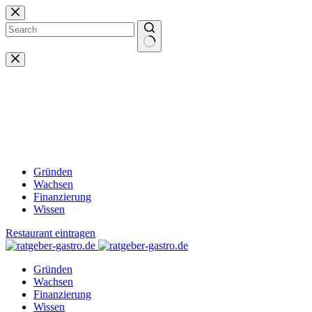
Zum
Inhalt
springen
Keine
Ergebnisse
Gründen
Wachsen
Finanzierung
Wissen
Restaurant eintragen
Gründen
Wachsen
Finanzierung
Wissen