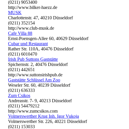
(0211) 9053400
http://www.bilker-haezz.de
MUSK
Charlottenstr. 47, 40210 Düsseldorf
(0211) 352154
http://www.club-musk.de
Cafe Villa 88
Ernst-Poensgen-Allee 60, 40629 Düsseldorf
Cubar und Restaurant
Rather Str. 110A, 40476 Düsseldorf
(0211) 6010470
Irish Pub Suttons Gaststätte
Spichernstr. 2, 40476 Düsseldorf
(0211) 442651
http://www.suttonsirishpub.de
Gaststätte Schlüssel Am Zoo
Weseler Str. 60, 40239 Düsseldorf
(0211) 636333
Zum Csikos
Andreasstr. 7- 9, 40213 Düsseldorf
(0211) 54479212
http://www.zumcsikos.com
Volmerswerther Krug Inh. Igor Vukoja
Volmerswerther Str. 226, 40221 Düsseldorf
(0211) 153033