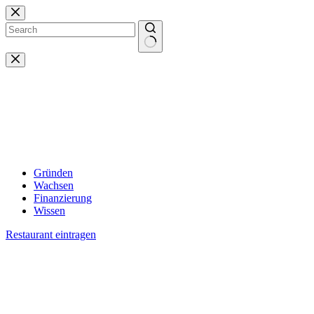
Zum
Inhalt
springen
Keine
Ergebnisse
Gründen
Wachsen
Finanzierung
Wissen
Restaurant eintragen