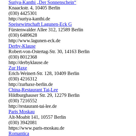
Suriya-Kanthi „Der Sonnenschein“
Knaackstr. 4, 10405 Berlin
(030) 4425301
http://suriya-kanthi.de
Speisewirtschaft Lagunen-Eck G
Fürstenwalder Allee 312, 12589 Berlin
(030) 6489628
http://www.lagunen-eck.de
Derby-Klause
Robert-von-Ostertag-Str. 30, 14163 Berlin
(030) 8012368
http://derbyklause.de
Zur Haxe
Erich-Weinert-Str. 128, 10409 Berlin
(030) 4216312
http://zurhaxe-berlin.de
China-Restaurant Tai-Lee
Hildburghauser Str. 29, 12279 Berlin
(030) 7216552
http://restaurant-tai-lee.de
Paris Moskau
Alt-Moabit 141, 10557 Berlin
(030) 3942081
https://www.paris-moskau.de
Romantica