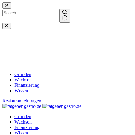
Zum
Inhalt
springen
Keine
Ergebnisse
Gründen
Wachsen
Finanzierung
Wissen
Restaurant eintragen
Gründen
Wachsen
Finanzierung
Wissen