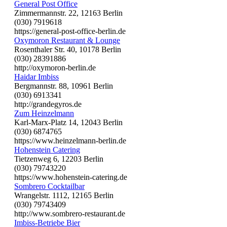
General Post Office
Zimmermannstr. 22, 12163 Berlin
(030) 7919618
https://general-post-office-berlin.de
Oxymoron Restaurant & Lounge
Rosenthaler Str. 40, 10178 Berlin
(030) 28391886
http://oxymoron-berlin.de
Haidar Imbiss
Bergmannstr. 88, 10961 Berlin
(030) 6913341
http://grandegyros.de
Zum Heinzelmann
Karl-Marx-Platz 14, 12043 Berlin
(030) 6874765
https://www.heinzelmann-berlin.de
Hohenstein Catering
Tietzenweg 6, 12203 Berlin
(030) 79743220
https://www.hohenstein-catering.de
Sombrero Cocktailbar
Wrangelstr. 1112, 12165 Berlin
(030) 79743409
http://www.sombrero-restaurant.de
Imbiss-Betriebe Bier