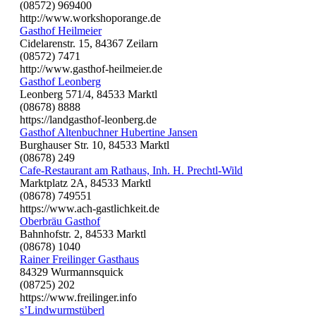
(08572) 969400
http://www.workshoporange.de
Gasthof Heilmeier
Cidelarenstr. 15, 84367 Zeilarn
(08572) 7471
http://www.gasthof-heilmeier.de
Gasthof Leonberg
Leonberg 571/4, 84533 Marktl
(08678) 8888
https://landgasthof-leonberg.de
Gasthof Altenbuchner Hubertine Jansen
Burghauser Str. 10, 84533 Marktl
(08678) 249
Cafe-Restaurant am Rathaus, Inh. H. Prechtl-Wild
Marktplatz 2A, 84533 Marktl
(08678) 749551
https://www.ach-gastlichkeit.de
Oberbräu Gasthof
Bahnhofstr. 2, 84533 Marktl
(08678) 1040
Rainer Freilinger Gasthaus
84329 Wurmannsquick
(08725) 202
https://www.freilinger.info
s’Lindwurmstüberl