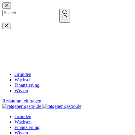
Zum
Inhalt
springen
Keine
Ergebnisse
Gründen
Wachsen
Finanzierung
Wissen
Restaurant eintragen
Gründen
Wachsen
Finanzierung
Wissen