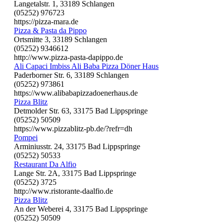
Langetalstr. 1, 33189 Schlangen
(05252) 976723
https://pizza-mara.de
Pizza & Pasta da Pippo
Ortsmitte 3, 33189 Schlangen
(05252) 9346612
http://www.pizza-pasta-dapippo.de
Ali Capaci Imbiss Ali Baba Pizza Döner Haus
Paderborner Str. 6, 33189 Schlangen
(05252) 973861
https://www.alibabapizzadoenerhaus.de
Pizza Blitz
Detmolder Str. 63, 33175 Bad Lippspringe
(05252) 50509
https://www.pizzablitz-pb.de/?refr=dh
Pompei
Arminiusstr. 24, 33175 Bad Lippspringe
(05252) 50533
Restaurant Da Alfio
Lange Str. 2A, 33175 Bad Lippspringe
(05252) 3725
http://www.ristorante-daalfio.de
Pizza Blitz
An der Weberei 4, 33175 Bad Lippspringe
(05252) 50509