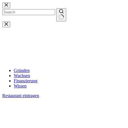
Zum
Inhalt
springen
Keine
Ergebnisse
Gründen
Wachsen
Finanzierung
Wissen
Restaurant eintragen