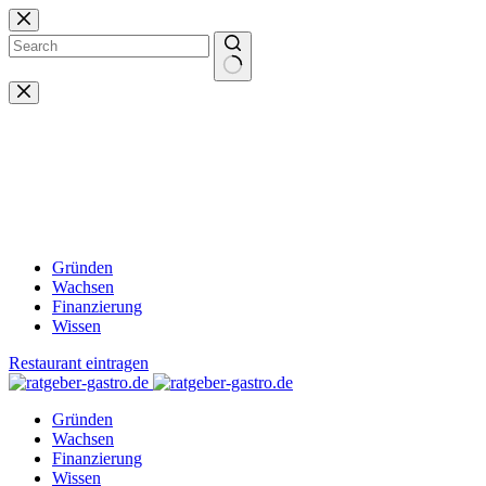
Zum
Inhalt
springen
Keine
Ergebnisse
Gründen
Wachsen
Finanzierung
Wissen
Restaurant eintragen
Gründen
Wachsen
Finanzierung
Wissen