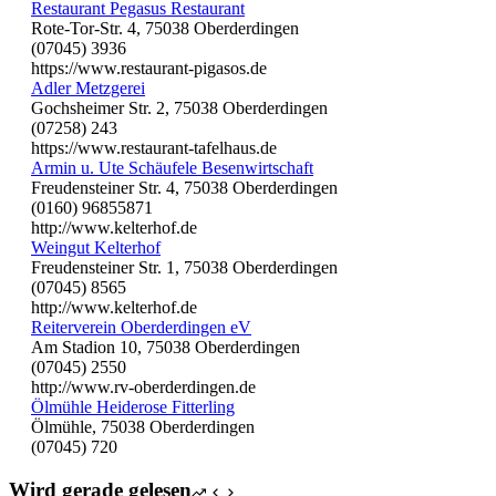
Restaurant Pegasus Restaurant
Rote-Tor-Str. 4, 75038 Oberderdingen
(07045) 3936
https://www.restaurant-pigasos.de
Adler Metzgerei
Gochsheimer Str. 2, 75038 Oberderdingen
(07258) 243
https://www.restaurant-tafelhaus.de
Armin u. Ute Schäufele Besenwirtschaft
Freudensteiner Str. 4, 75038 Oberderdingen
(0160) 96855871
http://www.kelterhof.de
Weingut Kelterhof
Freudensteiner Str. 1, 75038 Oberderdingen
(07045) 8565
http://www.kelterhof.de
Reiterverein Oberderdingen eV
Am Stadion 10, 75038 Oberderdingen
(07045) 2550
http://www.rv-oberderdingen.de
Ölmühle Heiderose Fitterling
Ölmühle, 75038 Oberderdingen
(07045) 720
Wird gerade gelesen