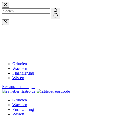
Zum
Inhalt
springen
Keine
Ergebnisse
Gründen
Wachsen
Finanzierung
Wissen
Restaurant eintragen
Gründen
Wachsen
Finanzierung
Wissen