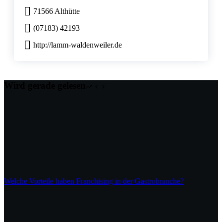
71566 Althütte
(07183) 42193
http://lamm-waldenweiler.de
Wird gerade gelesen
Welche Vorteile haben Franchising in der Gastrobranche?