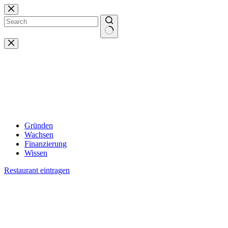
Zum
Inhalt
springen
Keine
Ergebnisse
Gründen
Wachsen
Finanzierung
Wissen
Restaurant eintragen