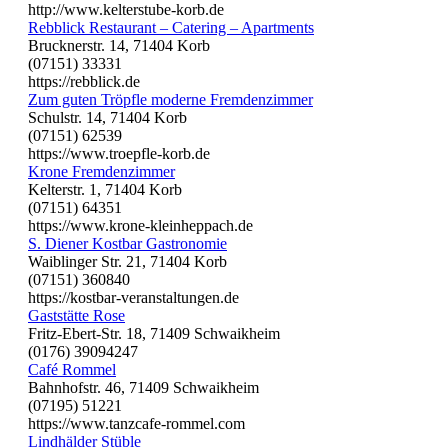
http://www.kelterstube-korb.de
Rebblick Restaurant – Catering – Apartments
Brucknerstr. 14, 71404 Korb
(07151) 33331
https://rebblick.de
Zum guten Tröpfle moderne Fremdenzimmer
Schulstr. 14, 71404 Korb
(07151) 62539
https://www.troepfle-korb.de
Krone Fremdenzimmer
Kelterstr. 1, 71404 Korb
(07151) 64351
https://www.krone-kleinheppach.de
S. Diener Kostbar Gastronomie
Waiblinger Str. 21, 71404 Korb
(07151) 360840
https://kostbar-veranstaltungen.de
Gaststätte Rose
Fritz-Ebert-Str. 18, 71409 Schwaikheim
(0176) 39094247
Café Rommel
Bahnhofstr. 46, 71409 Schwaikheim
(07195) 51221
https://www.tanzcafe-rommel.com
Lindhälder Stüble