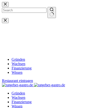
Zum
Inhalt
springen
Keine
Ergebnisse
Gründen
Wachsen
Finanzierung
Wissen
Restaurant eintragen
Gründen
Wachsen
Finanzierung
Wissen