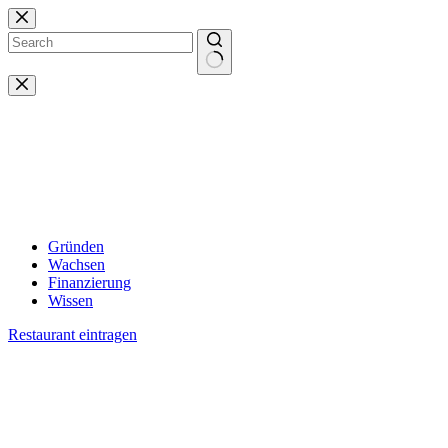
Zum
Inhalt
springen
Keine
Ergebnisse
Gründen
Wachsen
Finanzierung
Wissen
Restaurant eintragen