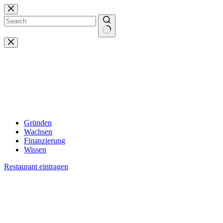
Zum
Inhalt
springen
Keine
Ergebnisse
Gründen
Wachsen
Finanzierung
Wissen
Restaurant eintragen