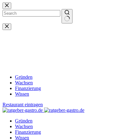
Zum
Inhalt
springen
Keine
Ergebnisse
Gründen
Wachsen
Finanzierung
Wissen
Restaurant eintragen
Gründen
Wachsen
Finanzierung
Wissen