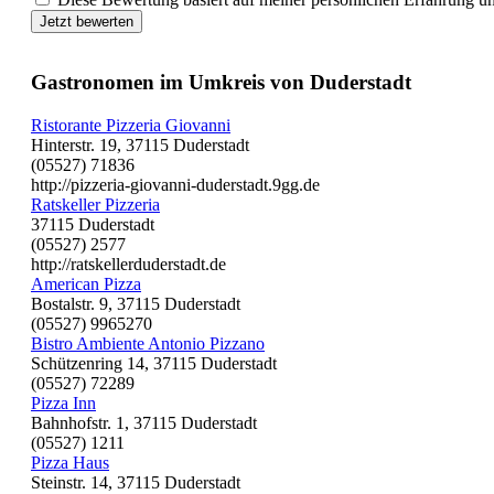
Jetzt bewerten
Gastronomen im Umkreis von Duderstadt
Ristorante Pizzeria Giovanni
Hinterstr. 19, 37115 Duderstadt
(05527) 71836
http://pizzeria-giovanni-duderstadt.9gg.de
Ratskeller Pizzeria
37115 Duderstadt
(05527) 2577
http://ratskellerduderstadt.de
American Pizza
Bostalstr. 9, 37115 Duderstadt
(05527) 9965270
Bistro Ambiente Antonio Pizzano
Schützenring 14, 37115 Duderstadt
(05527) 72289
Pizza Inn
Bahnhofstr. 1, 37115 Duderstadt
(05527) 1211
Pizza Haus
Steinstr. 14, 37115 Duderstadt