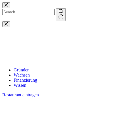
Zum
Inhalt
springen
Keine
Ergebnisse
Gründen
Wachsen
Finanzierung
Wissen
Restaurant eintragen