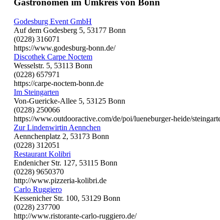
Gastronomen im Umkreis von Bonn
Godesburg Event GmbH
Auf dem Godesberg 5, 53177 Bonn
(0228) 316071
https://www.godesburg-bonn.de/
Discothek Carpe Noctem
Wesselstr. 5, 53113 Bonn
(0228) 657971
https://carpe-noctem-bonn.de
Im Steingarten
Von-Guericke-Allee 5, 53125 Bonn
(0228) 250066
https://www.outdooractive.com/de/poi/lueneburger-heide/steingar
Zur Lindenwirtin Aennchen
Aennchenplatz 2, 53173 Bonn
(0228) 312051
Restaurant Kolibri
Endenicher Str. 127, 53115 Bonn
(0228) 9650370
http://www.pizzeria-kolibri.de
Carlo Ruggiero
Kessenicher Str. 100, 53129 Bonn
(0228) 237700
http://www.ristorante-carlo-ruggiero.de/