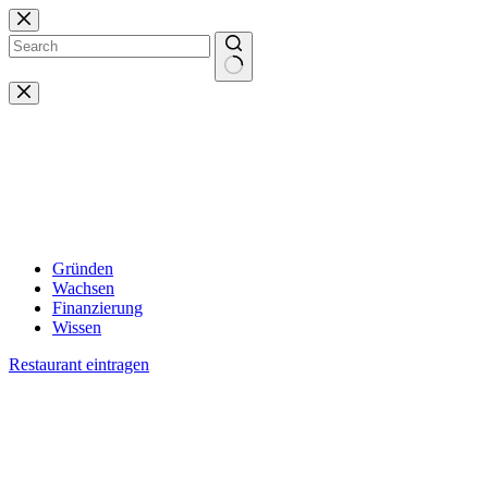
Zum
Inhalt
springen
Keine
Ergebnisse
Gründen
Wachsen
Finanzierung
Wissen
Restaurant eintragen