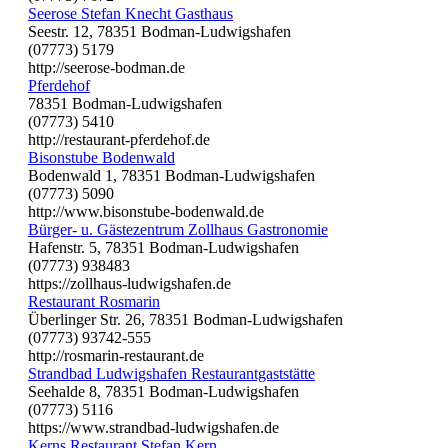
Seerose Stefan Knecht Gasthaus
Seestr. 12, 78351 Bodman-Ludwigshafen
(07773) 5179
http://seerose-bodman.de
Pferdehof
78351 Bodman-Ludwigshafen
(07773) 5410
http://restaurant-pferdehof.de
Bisonstube Bodenwald
Bodenwald 1, 78351 Bodman-Ludwigshafen
(07773) 5090
http://www.bisonstube-bodenwald.de
Bürger- u. Gästezentrum Zollhaus Gastronomie
Hafenstr. 5, 78351 Bodman-Ludwigshafen
(07773) 938483
https://zollhaus-ludwigshafen.de
Restaurant Rosmarin
Überlinger Str. 26, 78351 Bodman-Ludwigshafen
(07773) 93742-555
http://rosmarin-restaurant.de
Strandbad Ludwigshafen Restaurantgaststätte
Seehalde 8, 78351 Bodman-Ludwigshafen
(07773) 5116
https://www.strandbad-ludwigshafen.de
Kerns Restaurant Stefan Kern